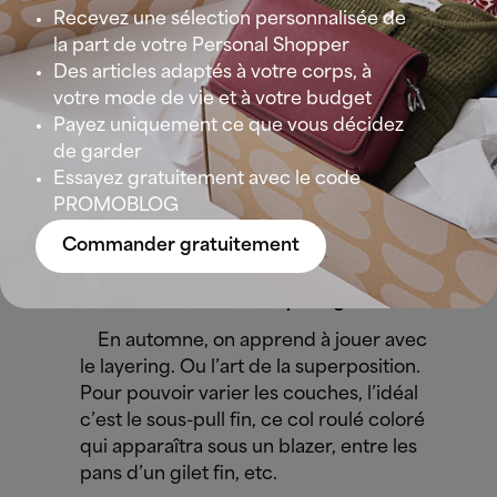
Revisitez votre classique
Recevez une sélection personnalisée de
La
chemise blanche
à rayures est un
la part de votre Personal Shopper
vrai classique que vous devez toujours
Des articles adaptés à votre corps, à
avoir sous la main en cas de doute. À
votre mode de vie et à votre budget
porter cintrée et bien ajustée pour une
Payez uniquement ce que vous décidez
réunion sérieuse… ou comme une veste,
de garder
ouverte sur un basique neutre. Pourquoi
Essayez gratuitement avec le code
pas !
PROMOBLOG
Commander gratuitement
La base de votre layering
En automne, on apprend à jouer avec
le layering. Ou l’art de la superposition.
Pour pouvoir varier les couches, l’idéal
c’est le sous-pull fin, ce col roulé coloré
qui apparaîtra sous un blazer, entre les
pans d’un gilet fin, etc.