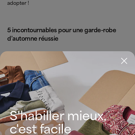
adopter !
5 incontournables pour une garde-robe
d’automne réussie
Laissez votre marque avec un
haut original
Un t-shirt blanc, un basique sur la
coupe mais une pièce originale dans le
choix de l’imprimé.
Une touche arty
qui
donne du corps à votre tenue sans en
avoir l’air. Idéal sous un gilet épais, un
blazer, en base de layering, etc.
S'habiller mieux,
c'est facile