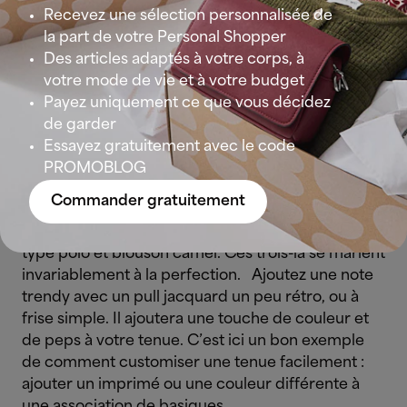
imperméabilisées pour parcourir la ville. Voilà un
Recevez une sélection personnalisée de
look tout-terrain qui fonctionne aussi bien de jour
la part de votre Personal Shopper
comme de nuit.
Des articles adaptés à votre corps, à
votre mode de vie et à votre budget
Payez uniquement ce que vous décidez
de garder
Quelle tenue pour Rome?
Essayez gratuitement avec le code
PROMOBLOG
Pour visiter la capitale italienne, voici un look
Commander gratuitement
d’automne très stylé. Embarquez avec vous ces 3
basiques indispensables : blue jean, t-shirt blanc
type polo et blouson camel. Ces trois-là se marient
invariablement à la perfection.
Ajoutez une note
trendy avec un pull jacquard un peu rétro, ou à
frise simple. Il ajoutera une touche de couleur et
de peps à votre tenue.
C’est ici un bon exemple
de comment customiser une tenue facilement :
ajouter un imprimé ou une couleur différente à
une association de basiques.