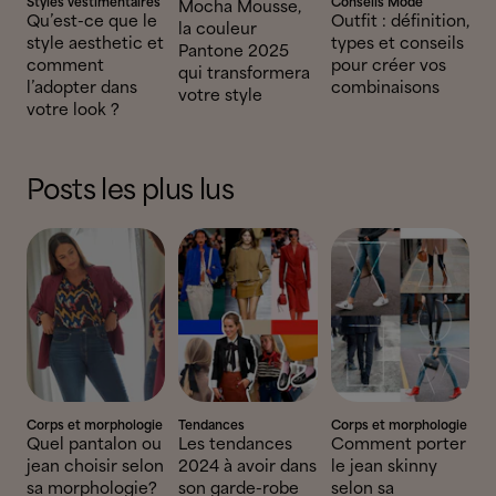
Styles vestimentaires
Conseils Mode
Mocha Mousse,
Qu’est-ce que le
Outfit : définition,
la couleur
style aesthetic et
types et conseils
Pantone 2025
comment
pour créer vos
qui transformera
l’adopter dans
combinaisons
votre style
votre look ?
Posts les plus lus
Corps et morphologie
Tendances
Corps et morphologie
Quel pantalon ou
Les tendances
Comment porter
jean choisir selon
2024 à avoir dans
le jean skinny
sa morphologie?
son garde-robe
selon sa