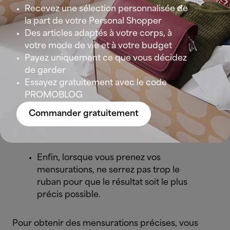
Recevez une sélection personnalisée de
Prenez vos mensurations en sous-
la part de votre Personal Shopper
vêtements ou, à défaut, dans des
Des articles adaptés à votre corps, à
vêtements très ajustés pour que le mètre
votre mode de vie et à votre budget
ruban soit le plus proche possible de
Payez uniquement ce que vous décidez
votre silhouette réelle.
de garder
Essayez gratuitement avec le code
Pendant toute la durée du processus,
PROMOBLOG
vous devez prendre une posture
naturelle et détendue. Regardez droit
Commander gratuitement
devant vous, gardez le dos droit, les bras
détendus et les pieds joints.
Enfin, lorsque vous prenez vos
mensurations, ne serrez pas trop le
ruban pour que le résultat soit le plus
précis possible.
Pour obtenir des mensurations précises, vous