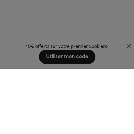
10€ offerts sur votre premier Lookiero
Utiliser mon code
Fashion that fits
you.