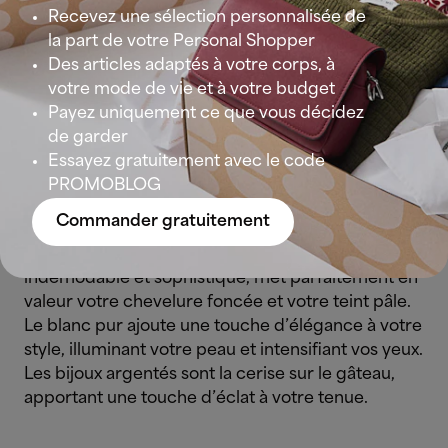
Recevez une sélection personnalisée de
Votre palette de couleurs avec ce type
la part de votre Personal Shopper
d’Hiver
Des articles adaptés à votre corps, à
votre mode de vie et à votre budget
Les couleurs qui subliment votre beauté en tant
Payez uniquement ce que vous décidez
que femme Hiver Profond sont tout simplement
de garder
incroyables ! On parle de teintes sombres, froides
Essayez gratuitement avec le code
et ultra-élégantes, comme le bleu marine, le
PROMOBLOG
bordeaux, et le vert émeraude. Ces couleurs
Commander gratuitement
créent un contraste saisissant avec votre peau
claire et font ressortir vos yeux profonds.
Le noir,
indémodable et sophistiqué, met parfaitement en
valeur votre chevelure foncée et votre teint pâle.
Le blanc pur ajoute une touche d’élégance à votre
style, illuminant votre peau et intensifiant vos yeux.
Les bijoux argentés sont la cerise sur le gâteau,
apportant une touche d’éclat à votre tenue.