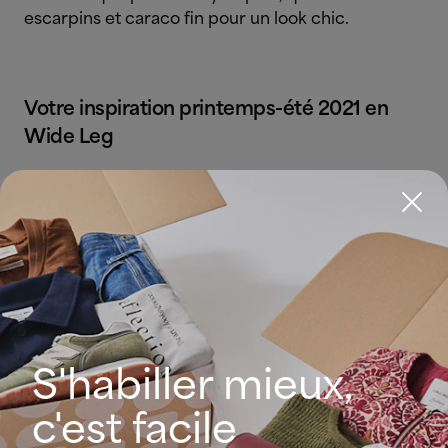
escarpins et caraco fin pour un look chic.
Votre inspiration printemps-été 2021 en
Wide Leg
10€ offerts sur
votre premier
Lookiero pour être
S'habiller mieux,
habillée par une
c'est facile
Personal Shopper