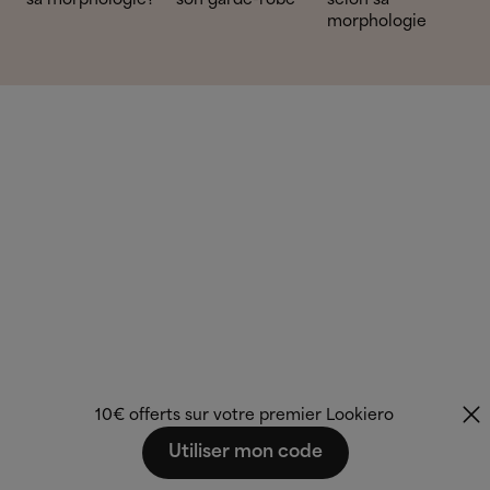
sa morphologie?
son garde-robe
selon sa
morphologie
10€ offerts sur votre premier Lookiero
Utiliser mon code