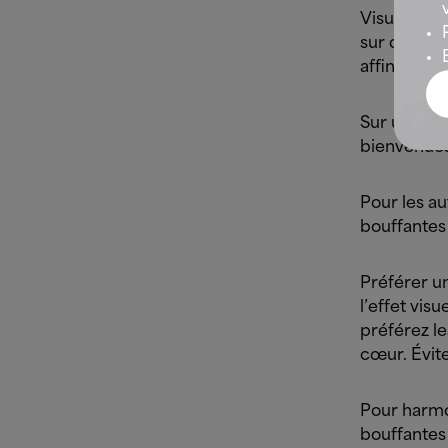
Visuelleme
sur des
mor
affinant la
Sur une
mo
bienvenues
Pour les a
bouffantes 
Préférer u
l’effet vis
préférez le
cœur.
Évite
Pour harmon
bouffantes