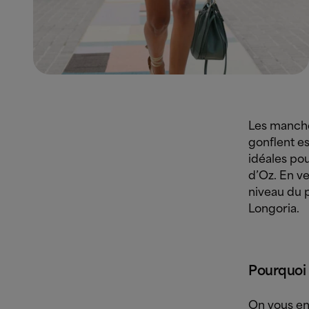
Les manche
gonflent e
idéales pou
d’Oz. En v
niveau du 
Longoria.
Pourquoi 
On vous en