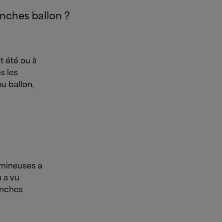
nches ballon ?
 été ou à
s les
u ballon,
umineuses a
 a vu
anches