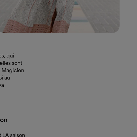
s, qui
lles sont
e Magicien
si au
va
son
t LA saison