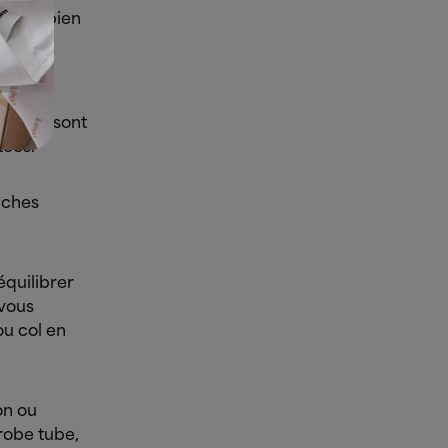
 très bien
te en
fantes sont
tées.
nches
quilibrer
 vous
ou col en
on ou
robe tube,