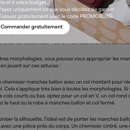
vie et à votre budget
nt, l’effet volumineux des manches bouffantes fonctionne
Payez uniquement ce que vous décidez de garder
phologies en A (ou en triangle)
. Il rééquilibre la silhouet
Essayez gratuitement avec le code PROMOBLOG
 taille et en élargissant légèrement la ligne des épaules.
Commander gratuitement
rphologie en sablier ou en 8
, les manches ballon ou bouf
, elles vont accentuer vos formes naturellement contras
utres morphologies, vous pouvez vous approprier les ma
en jouant sur ces astuces :
n chemisier manches ballon avec un col montant pour réé
uel. Cela s’applique très bien à toutes les morphologies.
Si
s cols courts ou bas, optez pour un col en V, un col rond 
z le haut ou la robe à manches ballon et col fermé.
iser la silhouette, l’idéal est de porter les manches ball
 avec une pièce près du corps. Un chemisier cintré, une 