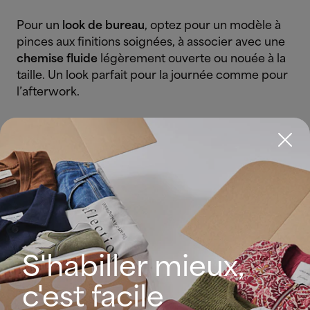
Pour un
look de bureau
, optez pour un modèle à
pinces aux finitions soignées, à associer avec une
chemise fluide
légèrement ouverte ou nouée à la
taille. Un look parfait pour la journée comme pour
l’afterwork.
¿Prefieres un
look casual
más relajado? Unas
bermudas XL con un
jersey de crochet o punto
calado
de manga corta te darán ese toque boho,
veraniego y mediterráneo perfecto para cualquier
plan que surja.
Pour un style plus casual, bohème et estival
, misez
sur un bermuda long associé à un pull en crochet
S'habiller mieux,
à manches courtes. L’esprit bord de mer chic
dans toute sa splendeur, idéal pour les journées
c'est facile
ensoleillées.