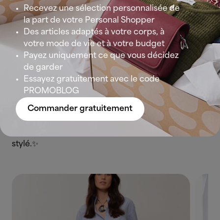
Recevez une sélection personnalisée de
la part de votre Personal Shopper
Et pour celles qui préfèrent un look
street, urbain
Des articles adaptés à votre corps, à
et sans effort,
combinez votre bermuda à un tank
votre mode de vie et à votre budget
top blanc
— l’autre grande tendance de l’été.
Payez uniquement ce que vous décidez
Cette pièce basique, simple mais iconique,
de garder
s’adapte à tous les styles, les silhouettes et les
Essayez gratuitement avec le code
occasions.
PROMOBLOG
Côté chaussures
, le bermuda se porte aussi bien
Commander gratuitement
avec des sandales plates, des baskets blanches ou
même des mocassins. Polyvalent, pratique et ultra
stylé.✨