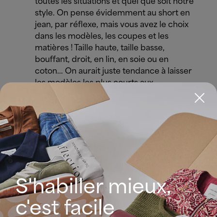
toutes les situations et quel que soit notre
style. On pense évidemment au short en
jean, par réflexe, mais vous avez le choix
dans les modèles, les coupes et les
matières ! Taille haute, taille basse,
bouffant, droit, en lin, en soie ou en
coton… On aurait juste tendance à laisser
les modèles les plus courts aux
adolescents (parce qu’ils sont aussi
beaucoup plus complexes à adapter à
toutes les occasions).
Le débardeur (ou marcel)
On l’a vu faire son retour sur les podiums
S'habiller mieux,
et sur le dos de toutes les « It Girls ». Le
marcel est lui aussi un atout bien
c'est facile
pratique pour l’été, notamment parce