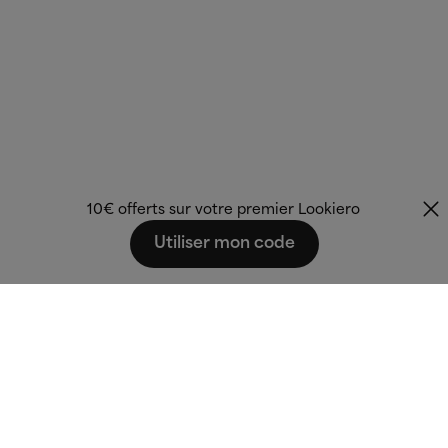
10€ offerts sur votre premier Lookiero
Utiliser mon code
Fashion that fits
you.