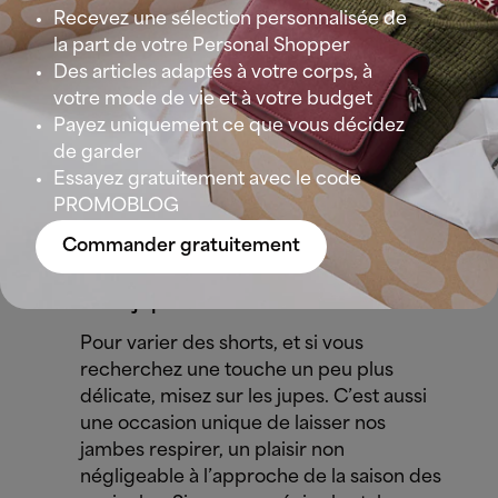
qu’il accompagne à peu près tout le
Recevez une sélection personnalisée de
reste de notre vestiaire. On peut le
la part de votre Personal Shopper
glisser sous une chemise ouverte, dans
Des articles adaptés à votre corps, à
une jupe plissée ou dans un short taille
votre mode de vie et à votre budget
haute, dans un palazzo en lin… Il suffit
Payez uniquement ce que vous décidez
juste de trouver
la bonne forme de
de garder
décolleté
pour vous et
la couleur en
Essayez gratuitement avec le code
harmonie avec votre teint de peau
.
PROMOBLOG
Commander gratuitement
La jupe
Pour varier des shorts, et si vous
recherchez une touche un peu plus
délicate, misez sur les jupes. C’est aussi
une occasion unique de laisser nos
jambes respirer, un plaisir non
négligeable à l’approche de la saison des