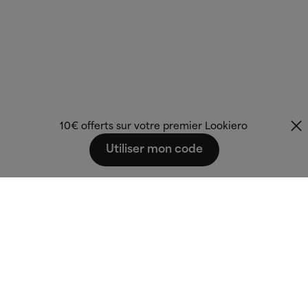
10€ offerts sur votre premier Lookiero
Utiliser mon code
Fashion that fits
you.