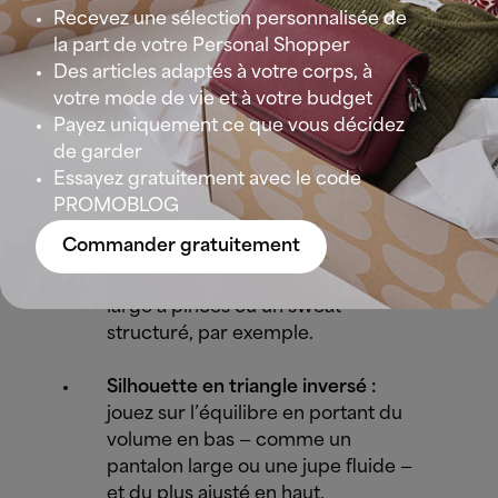
les silhouettes. Voici quelques idées
pour
Recevez une sélection personnalisée de
l’adopter selon votre morphologie
:
la part de votre Personal Shopper
Des articles adaptés à votre corps, à
Silhouette en
sablier :
misez sur
votre mode de vie et à votre budget
des blazers ou chemises oversize
Payez uniquement ce que vous décidez
avec une ceinture à la taille pour
de garder
souligner vos courbes.
Essayez gratuitement avec le code
PROMOBLOG
Silhouette en
rectangle :
ajoutez
Commander gratuitement
du volume là où vous souhaitez
créer du relief — avec un pantalon
large à pinces ou un sweat
structuré, par exemple.
Silhouette en
triangle inversé :
jouez sur l’équilibre en portant du
volume en bas — comme un
pantalon large ou une jupe fluide —
et du plus ajusté en haut.