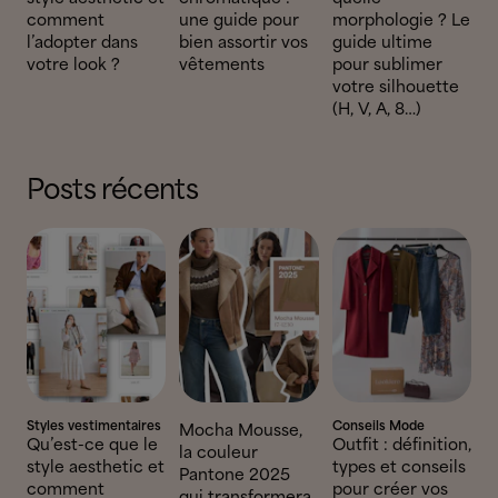
comment
une guide pour
morphologie ? Le
l’adopter dans
bien assortir vos
guide ultime
votre look ?
vêtements
pour sublimer
votre silhouette
(H, V, A, 8…)
Posts récents
Styles vestimentaires
Conseils Mode
Mocha Mousse,
Qu’est-ce que le
Outfit : définition,
la couleur
style aesthetic et
types et conseils
Pantone 2025
comment
pour créer vos
qui transformera