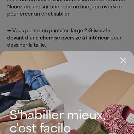
Nouez-en une sur une robe ou une jupe oversize
pour créer un effet sablier.
➡ Vous portez un pantalon large ?
Glissez le
devant d’une chemise oversize à l’intérieur
pour
dessiner la taille.
Layering
maîtrisé :
Associez pantalon et blazer oversize à un top près
du corps pour un look chic, structuré et tendance.
Le style oversize selon votre morphologie
S'habiller mieux,
Le grand avantage du style oversize ? Sa
c'est facile
polyvalence. Bien pensé, il met en valeur toutes