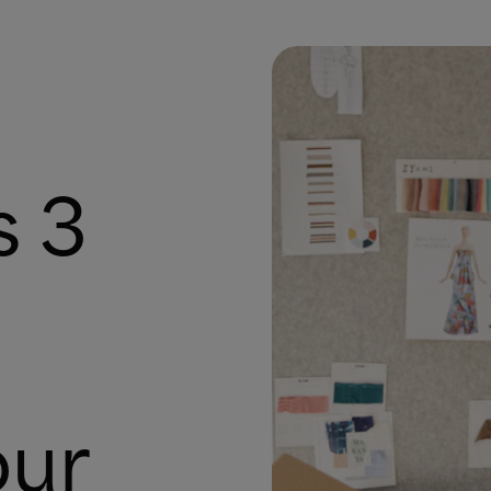
s 3
our