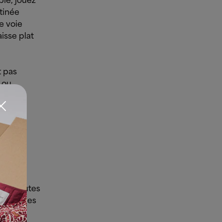
ple, jouez
tinée
e voie
isse plat
t pas
e ou
ng
 pour
quel
vec toutes
des tenues