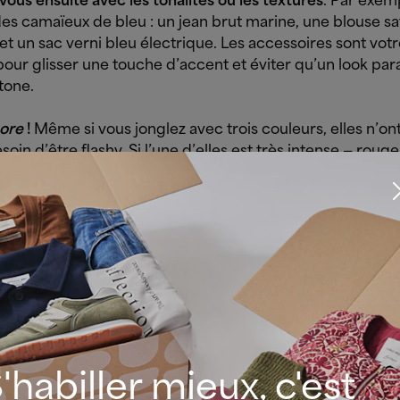
ous ensuite avec les tonalités ou les textures
. Par exem
des camaïeux de bleu : un jean brut marine, une blouse sa
 et un sac verni bleu électrique. Les accessoires sont votr
our glisser une touche d’accent et éviter qu’un look para
tone.
more
!
Même si vous jonglez avec trois couleurs, elles n’on
soin d’être flashy. Si l’une d’elles est très intense — roug
ar exemple — tempérez-la avec des tons plus neutres.
ppliquer la règle des 3 couleurs à votre dressi
a théorie à la pratique ! Voici l’inspiration qu’il vous faut
 associations de couleurs
en toute situation, à n’importe 
l’année. La règle des 3 couleurs vous permet de jouer a
 sans jamais surcharger le look. Alors, prêtes ? Créons 
'habiller mieux, c'est
 et bourrées de style !