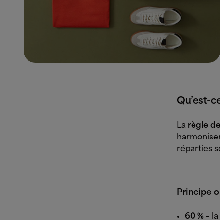
Qu’est-ce
La
règle d
harmoniser 
réparties s
Principe o
60 %
– la