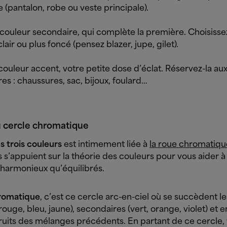
e (pantalon, robe ou veste principale).
 couleur secondaire, qui complète la première. Choisisse
clair ou plus foncé (pensez blazer, jupe, gilet).
 couleur accent, votre petite dose d’éclat. Réservez-la au
es : chaussures, sac, bijoux, foulard…
u cercle chromatique
s trois couleurs
est intimement liée à
la roue chromatiqu
s s’appuient sur la théorie des couleurs pour vous aider 
 harmonieux qu’équilibrés.
romatique
, c’est ce cercle arc-en-ciel où se succèdent les
rouge, bleu, jaune), secondaires (vert, orange, violet) et e
 fruits des mélanges précédents. En partant de ce cercle,