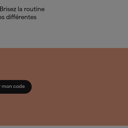
Brisez la routine
es différentes
er mon code