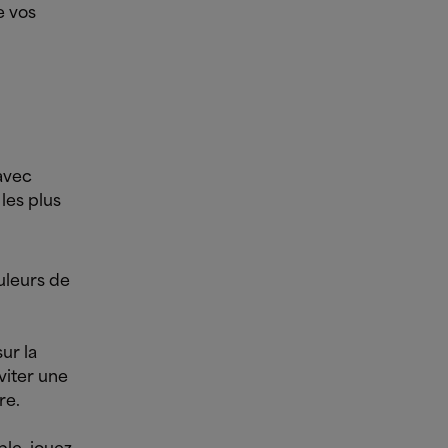
e vos
avec
les plus
ouleurs de
ur la
viter une
re.