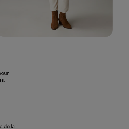
pour
es
,
e de la