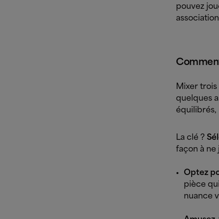
pouvez joue
associatio
Comment a
Mixer troi
quelques as
équilibrés,
La clé ?
Sél
façon à ne
Optez po
pièce qui
nuance vi