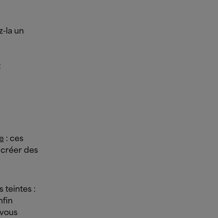
z-la un
x
e
: ces
à créer des
 teintes :
nfin
 vous