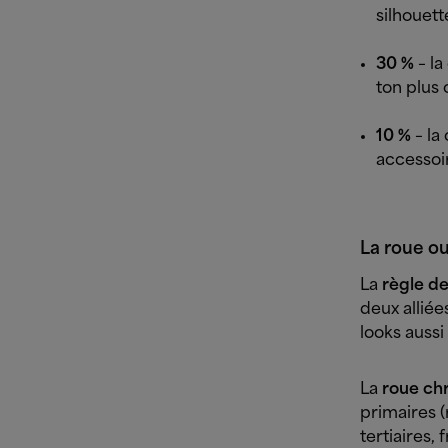
silhouett
30 %
– la
ton plus 
10 %
– la
accessoir
La roue o
La
règle de
deux alliée
looks aussi
La
roue ch
primaires (
tertiaires,