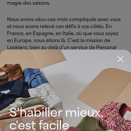
magie des saisons.
Nous avons vécu ces mois compliqués avec vous
et nous avons relevé ces défis à vos côtés. En
France, en Espagne, en Italie, où que vous soyez
en Europe, nous étions là. C’est la mission de
Lookiero, bien au-delà d’un service de Personal
Shopper. Vous continuez à nous faire confiance et
à partager avec nous vos histoires de vies
personnelles…
À nous de le faire aujourd’hui. Voilà à quoi a
ressemblé l’année 2020 chez Lookiero.
S'habiller mieux,
Janvier, le mois des réponses
c'est facile