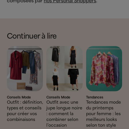
composées par
nos Personal Shoppers
.
Continuer à lire
Conseils Mode
Conseils Mode
Tendances
Outfit : définition,
Outfit avec une
Tendances mode
types et conseils
jupe longue noire
du printemps
pour créer vos
: comment la
pour femme : les
combinaisons
combiner selon
meilleurs looks
l’occasion
selon ton style