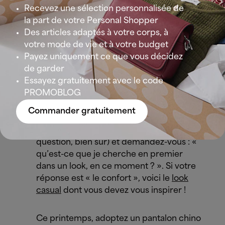
Recevez une sélection personnalisée de
allonger votre silhouette et une paire de
la part de votre Personal Shopper
bottines
type santiags. L’accessoire final :
Des articles adaptés à votre corps, à
le Borsalino, emblématique du boho
votre mode de vie et à votre budget
moderne.
Payez uniquement ce que vous décidez
de garder
Essayez gratuitement avec le code
Votre
look casual
du
PROMOBLOG
printemps
Commander gratuitement
Fermez les yeux (après avoir lu la
question, bien sûr) et demandez-vous : «
qu’est-ce que je cherche en premier
dans un look, en ce moment ? ». Si votre
réponse est « le confort », voici le
look
casual
dont vous devez vous inspirer !
Ce printemps, adoptez un pantalon chino