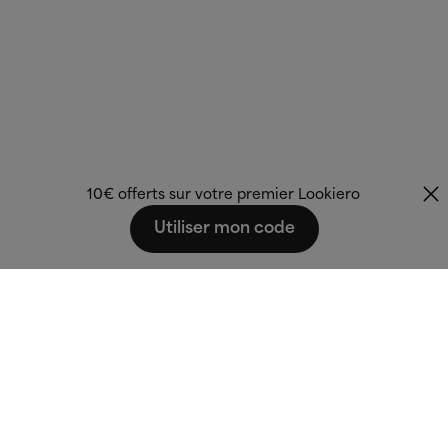
10€ offerts sur votre premier Lookiero
Utiliser mon code
Fashion that fits
you.