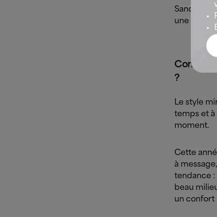
Sander, La
une ligne 
Comment 
?
Le style mi
temps et à
moment.
Cette année
à message,
tendance :
beau milie
un confort