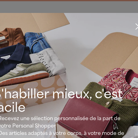
 pas envie de jongler avec les couleurs cet été ? Vous ai
istiquée d’un total look crème et d’un tomber fluide, vo
 à l’aise avant tout ? Sachez que vous allez pouvoir miser 
l’oversize cette saison, avec des vestes extra-longues, d
e tailleur sous un blazer XL et des tons clairs allant du bl
les à marier entre eux.
nt et décontracté à la fois, le minimalisme se réinvente c
'habiller mieux, c'est
acile
ration : créateurs et défilés minimalistes à suivre
Recevez une sélection personnalisée de la part de
al Shoppers de Lookiero ont fureté du côté des podiums 
votre Personal Shopper
créateurs les plus inspirants et préparé une sélection qui
Des articles adaptés à votre corps, à votre mode de
uivre et adapter à l’envi. On vous donne les noms : Uma W