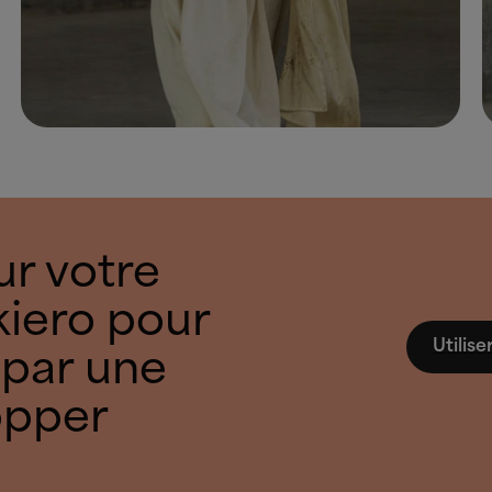
ur votre
iero pour
Utilis
 par une
opper