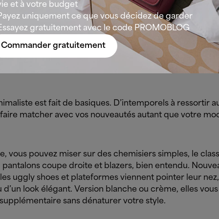
vie et à votre budget
uren Manoogian, Kiton, Max Mara ou encore Bevza, ont 
Payez uniquement ce que vous décidez de garder
minimaliste soignée pour le printemps-été 2022.
Essayez gratuitement avec le code PROMOBLOG
Commander gratuitement
adopter ce minimalisme avec
votre garde-robe
nimaliste est fait de basiques. D’intemporels à ressortir au
 faire matcher avec vos nouveautés autant que votre mo
, vous pouvez miser sur des chemisiers simples, le class
 pantalons coupe droite et blazers, bien entendu. Nouve
 les uggly shoes et plateformes viennent pointer leur ne
u d’un look élégant. Version blanche ou crème, elles vou
 supplémentaire sans dénaturer votre style.