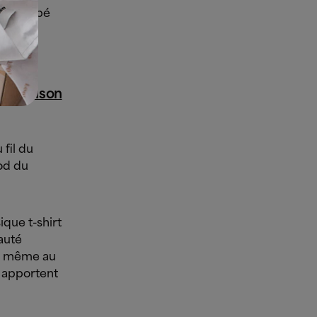
développé
 de saison
 fil du
od du
ique t-shirt
auté
z, même au
s apportent