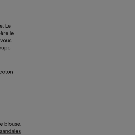
e. Le
fère le
 vous
coupe
 coton
re blouse.
sandales