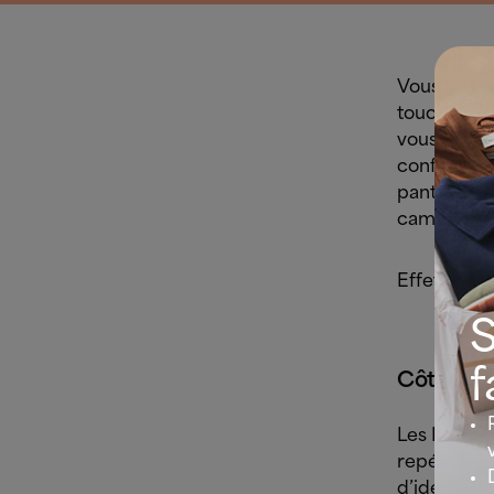
Vous n’avez
touche soph
vous sentir
confort de 
pantalons d
camel, faci
Effet éléga
S
f
Côté inspi
Les Person
repéré les 
d’idées à s