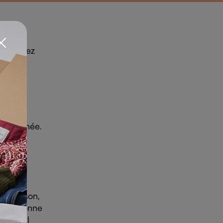
mez la
us voulez
sur le
es
anc au
ette année.
de saison,
 bouillonne
ang, Jil