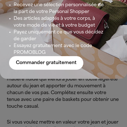
Recevez une sélection personnalisée de
Un
look casual
qui combine robe longue et
la part de votre Personal Shopper
jean
Des articles adaptés à votre corps, à
votre mode de vie et à votre budget
Ça en surprendra plus d’une (sans doute autant
Payez uniquement ce que vous décidez
que nous) : la robe longue portée par-dessus un
de garder
jean est à nouveau tendance. Petit reminder des
Essayez gratuitement avec le code
années 1990-2000 où il était courant de porter un
PROMOBLOG
pantalon sous une jupe.
Commander gratuitement
Pour réussir votre look, choisissez toujours une
matière fluide qui viendra jouer en toute légèreté
autour du jean et apporter du mouvement à
chacun de vos pas. Complétez ensuite votre
tenue avec une paire de baskets pour obtenir une
touche casual.
Si vous voulez mettre en valeur votre jean et jouer