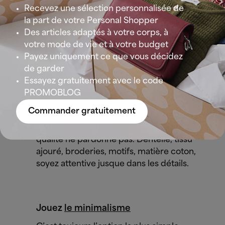
Vous faites bien de choisir ce genre de
Recevez une sélection personnalisée de
pièce, souvent de couleur claire voire
la part de votre Personal Shopper
blanche. Comme notre peau a souvent
Des articles adaptés à votre corps, à
tendance à perdre un peu de son éclat
votre mode de vie et à votre budget
avec l’âge, les tonalités claires vont
Payez uniquement ce que vous décidez
mettre en lumière votre visage.
de garder
Essayez gratuitement avec le code
PROMOBLOG
Préférez la qualité
Commander gratuitement
Avec ce genre de blouse, une moindre
qualité ne pardonne pas. Dentelle, tissu
ajouré, broderies, motifs, matière coton,
soyez attentive jusque dans les détails.
Jouez
le minimalisme