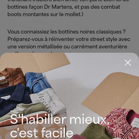
bottines façon Dr Martens, et pas des combat
boots montantes sur le mollet.)
Vous connaissiez les bottines noires classiques ?
Préparez-vous à réinventer votre street style avec
une version métallisée ou carrément aventurière
en (fausse) peau de croco.
Pour intégrer les rangers à votre look…
On connaissait bien le style mi-écolière, mi-
Amélie-Poulain, qui associe les rangers à une jupe
plissée ou une robe fine. Cette saison, vos rangers
vont plutôt compléter votre
look athleisure
.
S'habiller mieux,
Le look tendance du moment combine jogging,
c'est facile
doudoune et bottines militaires. Original, non ?
Si