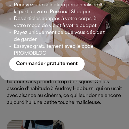
vous voulez essayer une autre option, vous pouvez
Recevez une sélection personnalisée de
varier le style avec une maxi dress et un trench
la part de votre Personal Shopper
oversize.
Des articles adaptés à votre corps, à
votre mode de vie et à votre budget
Payez uniquement ce que vous décidez
de garder
La légèreté des kitten heels
Essayez gratuitement avec le code
PROMOBLOG
Elles sont si mignonnes qu’elles méritent leur
nom… Les « kitten heels » (« talons de chatons »),
Commander gratuitement
ce sont ces escarpins aux talons réduits, censés
offrir une chance aux débutantes de se mettre en
hauteur sans prendre trop de risques. On les
associe d’habitude à Audrey Hepburn, qui en usait
avec aisance au cinéma, ce qui leur donne encore
aujourd’hui une petite touche malicieuse.