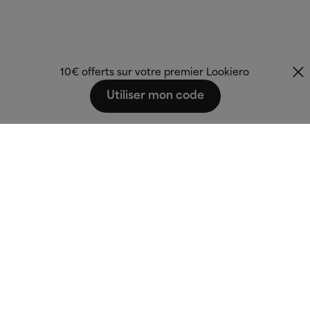
10€ offerts sur votre premier Lookiero
Utiliser mon code
Fashion that fits
you.