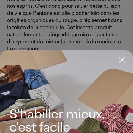
nos esprits. C’est donc pour saluer cette pulsion
de vie que Pantone est allé piocher loin dans les
origines organiques du rouge, précisément dans
la teinte de la cochenille. Cet insecte produit
naturellement un dégradé carmin qui continue
d’inspirer et de teinter le monde de la mode et de
la décoration.
Psychologie de la couleur : que signifie le
Viva Magenta ?
Le rouge est une célébration de la vie. Cette
version rosée, légèrement violacée, peut évoquer
S'habiller mieux,
à la fois les changements profonds qui subliment
la nature en automne, la pulsion de l’audace et une
c'est facile
douce chaleur.