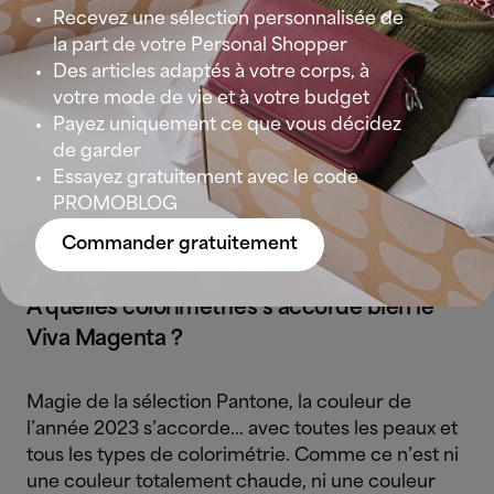
Recevez une sélection personnalisée de
la part de votre Personal Shopper
Le Viva Magenta offre assurance, énergie et
Des articles adaptés à votre corps, à
motivation à qui l’adopte. C’est une manière de se
votre mode de vie et à votre budget
relever de ces dures années de pandémie, de
Payez uniquement ce que vous décidez
crise et de tensions internationales, une « volonté
de garder
de se soigner par la couleur », voulue et assumée.
Essayez gratuitement avec le code
Un message de courage, de grâce et de
PROMOBLOG
compassion. Tout un programme !
Commander gratuitement
À quelles colorimétries s’accorde bien le
Viva Magenta ?
Magie de la sélection Pantone, la couleur de
l’année 2023 s’accorde… avec toutes les peaux et
tous les types de colorimétrie. Comme ce n’est ni
une couleur totalement chaude, ni une couleur