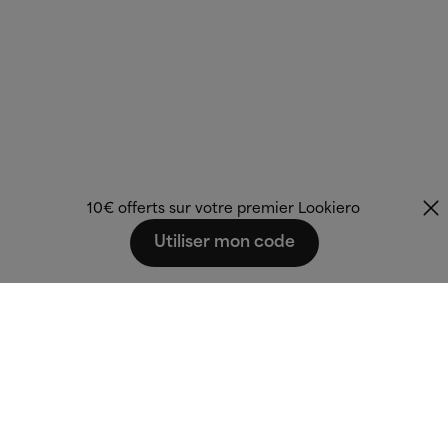
10€ offerts sur votre premier Lookiero
Utiliser mon code
Fashion that fits
you.