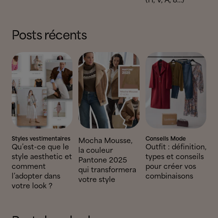
(H, V, A, 8…)
Posts récents
Styles vestimentaires
Conseils Mode
Mocha Mousse,
Qu’est-ce que le
Outfit : définition,
la couleur
style aesthetic et
types et conseils
Pantone 2025
comment
pour créer vos
qui transformera
l’adopter dans
combinaisons
votre style
votre look ?