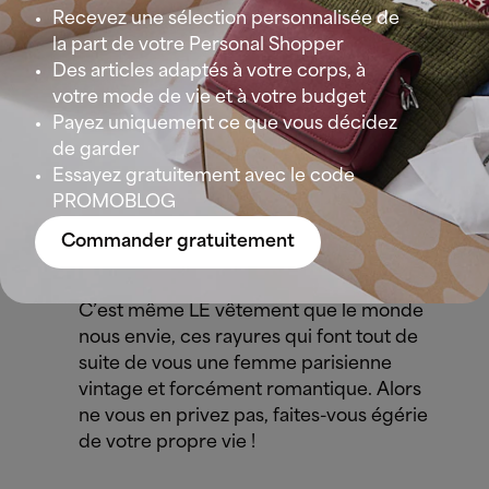
On vous entraîne aujourd’hui à notre suite dans
Recevez une sélection personnalisée de
notre sélection de LA capsule wardrobe
la part de votre Personal Shopper
printemps-été 2020. Des classiques, des tons frais
Des articles adaptés à votre corps, à
et colorés, voici les 10 vêtements qui vont
votre mode de vie et à votre budget
marquer votre saison.
Payez uniquement ce que vous décidez
de garder
Essayez gratuitement avec le code
La marinière
PROMOBLOG
On l’a déjà dit et on ne s’en lasse pas : la
Commander gratuitement
marinière est une pièce essentielle, et ce,
quelle que soit la période de l’année.
C’est même LE vêtement que le monde
nous envie, ces rayures qui font tout de
suite de vous une femme parisienne
vintage et forcément romantique. Alors
ne vous en privez pas, faites-vous égérie
de votre propre vie !